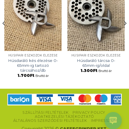
HÚSIPARI ESZKÖZÖK ÉLEZÉSE
HÚSIPARI ESZKÖZÖK ÉLEZÉSE
Húsdaráló kés élezése 0-
Húsdaráló tárcsa 0-
65mm-ig tartozó
65mm-ig/oldal
tárcsához/db
1.300
Ft
Bruttó ár
1.700
Ft
Bruttó ár
SZÁLLÍTÁSI FELTÉTELEK
PRIVACY POLICY
ADATKEZELÉSI TÁJÉKOZTATÓ
ÁLTALÁNOS SZERZŐDÉSI FELTÉTELEK
IMPRESSZUM
Copyright 2026 ©
CAFFEGRINDER KFT.