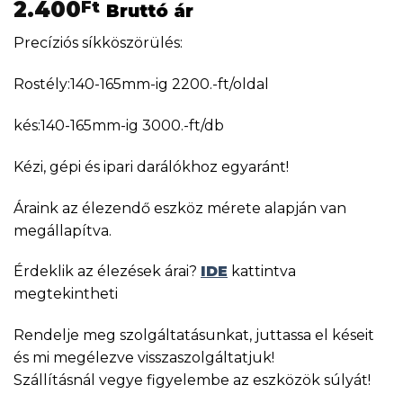
2.400
Ft
Bruttó ár
Precíziós síkköszörülés:
Rostély:140-165mm-ig 2200.-ft/oldal
kés:140-165mm-ig 3000.-ft/db
Kézi, gépi és ipari darálókhoz egyaránt!
Áraink az élezendő eszköz mérete alapján van
megállapítva.
Érdeklik az élezések árai?
IDE
kattintva
megtekintheti
Rendelje meg szolgáltatásunkat, juttassa el késeit
és mi megélezve visszaszolgáltatjuk!
Szállításnál vegye figyelembe az eszközök súlyát!