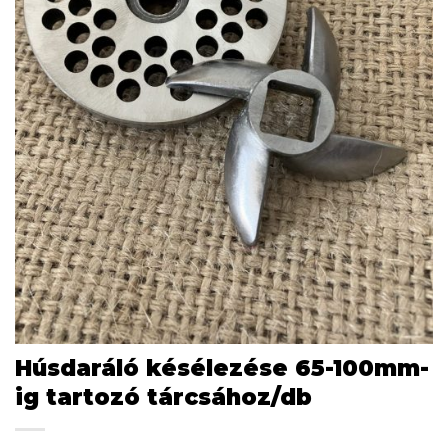
Húsdaráló késélezése 65-100mm-
ig tartozó tárcsához/db