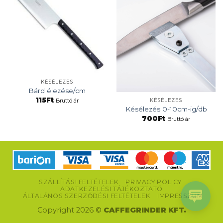
KÉSÉLEZÉS
Bárd élezése/cm
115
Ft
Bruttó ár
KÉSÉLEZÉS
Késélezés 0-10cm-ig/db
700
Ft
Bruttó ár
SZÁLLÍTÁSI FELTÉTELEK
PRIVACY POLICY
ADATKEZELÉSI TÁJÉKOZTATÓ
ÁLTALÁNOS SZERZŐDÉSI FELTÉTELEK
IMPRESSZUM
Copyright 2026 ©
CAFFEGRINDER KFT.