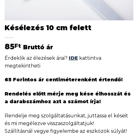
Késélezés 10 cm felett
85
Ft
Bruttó ár
Érdeklik az élezések árai?
IDE
kattintva
megtekintheti
65 Forintos ár centiméterenként értendő!
Rendelés előtt mérje meg kése élhosszát és
a darabszámhoz azt a számot írja!
Rendelje meg szolgáltatásunkat, juttassa el késeit
és mi megélezve visszaszolgáltatjuk!
Szállításnál vegye figyelembe az eszközök súlyát!