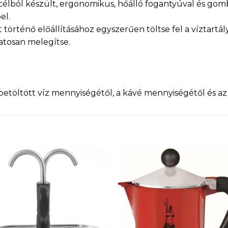
lból készült, ergonomikus, hőálló fogantyúval és gombo
el.
 történő előállításához egyszerűen töltse fel a víztartál
vatosan melegítse.
a betöltött víz mennyiségétől, a kávé mennyiségétől és az