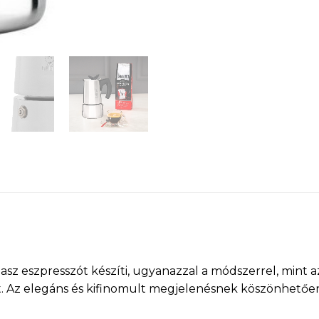
lasz eszpresszót készíti, ugyanazzal a módszerrel, mint 
 Az elegáns és kifinomult megjelenésnek köszönhetően 