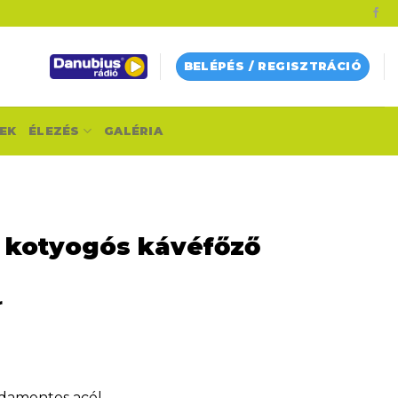
BELÉPÉS / REGISZTRÁCIÓ
EK
ÉLEZÉS
GALÉRIA
A kotyogós kávéfőző
r
sdamentes acél