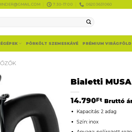
RINDER@GMAIL.COM
7:30-17:00
06203631060
VÉGÉPEK
PÖRKÖLT SZEMESKÁVÉ
PRÉMIUM VIRÁGFÖLD
FŐZŐK
Bialetti MUS
14.790
Ft
Bruttó á
Kapacitás: 2 adag
Szín: inox
Anyaga: polírozott roz