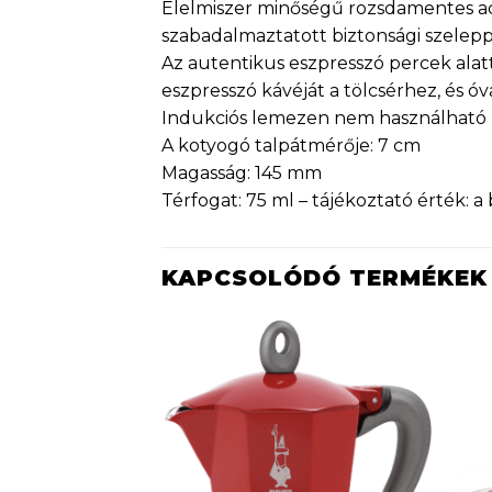
Élelmiszer minőségű rozsdamentes acé
szabadalmaztatott biztonsági szelepp
Az autentikus eszpresszó percek alatt
eszpresszó kávéját a tölcsérhez, és ó
Indukciós lemezen nem használható
A kotyogó talpátmérője: 7 cm
Magasság: 145 mm
Térfogat: 75 ml – tájékoztató érték: 
KAPCSOLÓDÓ TERMÉKEK