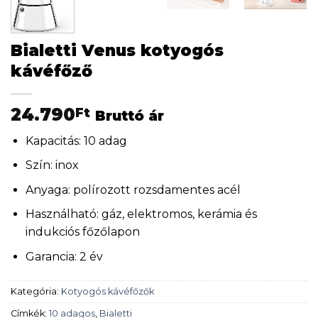
Bialetti Venus kotyogós
kávéfőző
24.790
Ft
Bruttó ár
Kapacitás: 10 adag
Szín: inox
Anyaga: polírozott rozsdamentes acél
Használható: gáz, elektromos, kerámia és
indukciós főzőlapon
Garancia: 2 év
Kategória:
Kotyogós kávéfőzők
Címkék:
10 adagos
,
Bialetti