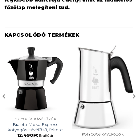
főzőlap melegíteni tud.
KAPCSOLÓDÓ TERMÉKEK
KOTYOGÓS KÁVÉFŐZŐK
Bialetti Moka Express
kotyogós kávéfőző, fekete
KOTYOGÓS KÁVÉFŐZŐK
12.490
Ft
Bruttó ár