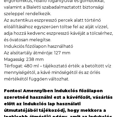
ergonomikus, hőálló fogantyúval és gombokkal,
valamint a Bialetti szabadalmaztatott biztonsági
szeleppel rendelkezik.
Az autentikus eszpresszó percek alatt történő
előállításához egyszerűen töltse fel az alját vízzel,
adja hozzá kedvenc eszpresszó kávéját a tölcsérhez,
és óvatosan melegítse.
Indukciós főzőlapon használható
Az alsótartály átmérője: 127 mm
Magasság: 238 mm
Térfogat: 480 ml – tájékoztató érték: a betöltött víz
mennyiségétől, a kávé minőségétől és az őrlés
mértékétől függően változhat.
Fontos! Amennyiben indukciós főzőlapon
szeretnéd használni ezt a kávéfőzőt, vásárlás
előtt az indukciós lap használati
útmutatójából tájékozódj, hogy mekkora a
legkisebb átmérőjű edény, amit az indukciós