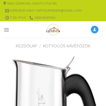
Skip
5540 SZARVAS, VASÚT UTCA 85
to
KÉRDÉSE VAN? CAFFEGRINDER@GMAIL.COM
content
7:30-17:00
06203631060
KEZDŐLAP
/
KOTYOGÓS KÁVÉFŐZŐK