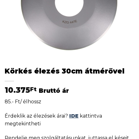
Körkés élezés 30cm átmérővel
10.375
Ft
Bruttó ár
85.- Ft/ élhossz
Érdeklik az élezések árai?
IDE
kattintva
megtekintheti
Rendelje meg szolgáltatásunkat, juttassa el késeit