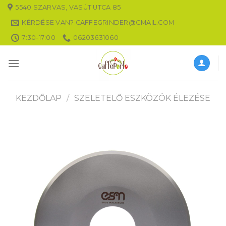
Skip
5540 SZARVAS, VASÚT UTCA 85
to
KÉRDÉSE VAN? CAFFEGRINDER@GMAIL.COM
content
7:30-17:00
06203631060
KEZDŐLAP
/
SZELETELŐ ESZKÖZÖK ÉLEZÉSE