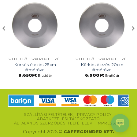
SZELETELŐ ESZKÖZÖK ÉLEZÉSE
SZELETELŐ ESZKÖZÖK ÉLEZÉSE
Körkés élezés 25cm
Körkés élezés 20cm
átmérővel
átmérővel
8.650
Ft
6.900
Ft
Bruttó ár
Bruttó ár
SZÁLLÍTÁSI FELTÉTELEK
PRIVACY POLICY
ADATKEZELÉSI TÁJÉKOZTATÓ
ÁLTALÁNOS SZERZŐDÉSI FELTÉTELEK
IMPRESSZUM
Copyright 2026 ©
CAFFEGRINDER KFT.